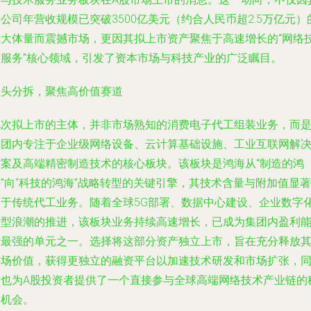
公司年营收规模已突破3500亿美元（约合人民币超2.5万亿元）
庞大体量而震撼市场，更因其拟上市资产聚焦于高速增长的“网络
术服务”核心领域，引发了资本市场与科技产业的广泛瞩目。
巨头分拆，聚焦高价值赛道
此次拟上市的主体，并非市场熟知的消费电子代工组装业务，而
集团内专注于企业级网络设备、云计算基础设施、工业互联网解
方案及高端精密制造技术的核心板块。该板块是鸿海从“制造的鸿
”向“科技的鸿海”战略转型的关键引擎，其技术含量与附加值显著
高于传统代工业务。随着全球5G部署、数据中心建设、企业数字
转型浪潮的推进，该板块业务持续高速增长，已成为集团内盈利
力最强的单元之一。选择将这部分资产独立上市，旨在充分释放
市场价值，获得更独立的融资平台以加速技术研发和市场扩张，
时也为A股投资者提供了一个直接参与全球高端网络技术产业链的
缺机会。