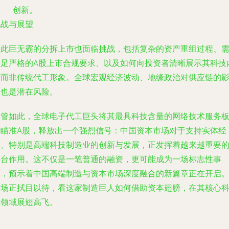
创新。
挑战与展望
如此巨无霸的分拆上市也面临挑战，包括复杂的资产重组过程、
满足严格的A股上市合规要求、以及如何向投资者清晰展示其科技
核而非传统代工形象。全球宏观经济波动、地缘政治对供应链的
响也是潜在风险。
尽管如此，全球电子代工巨头将其最具科技含量的网络技术服务
块瞄准A股，释放出一个强烈信号：中国资本市场对于支持实体经
济、特别是高端科技制造业的创新与发展，正发挥着越来越重要
平台作用。这不仅是一笔普通的融资，更可能成为一场标志性事
件，预示着中国高端制造与资本市场深度融合的新篇章正在开启
市场正拭目以待，看这家制造巨人如何借助资本翅膀，在其核心
技领域展翅高飞。