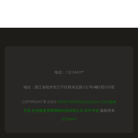
电话：1320443**
地址：浙江省杭州市江干区秋涛北路332号4幢6层606室
COPYRIGHT © 2026
WWW.XINGWEIGUANJIA.COM
软件
开发
杭州微客管家网络科技有限公司
软件开发
版权所有
SITEMAP