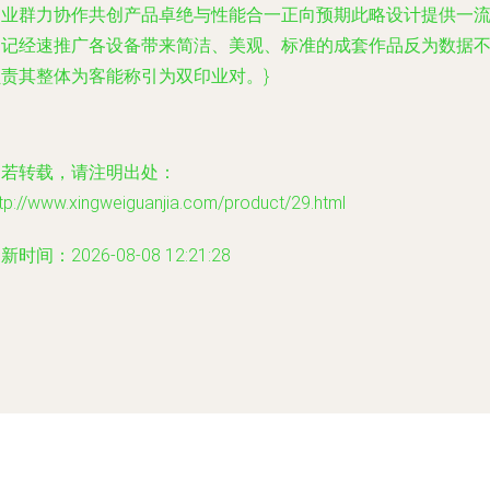
同业群力协作共创产品卓绝与性能合一正向预期此略设计提供一
图记经速推广各设备带来简洁、美观、标准的成套作品反为数据
负责其整体为客能称引为双印业对。}
如若转载，请注明出处：
tp://www.xingweiguanjia.com/product/29.html
新时间：2026-08-08 12:21:28